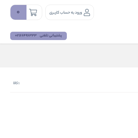
0
ورود به حساب کاربری
پشتیبانی تلفنی
02166496333
1
کالا