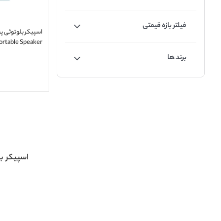
فیلتر بازه قیمتی
اسپیکر بلوتوثی پ
ortable Speaker
oOne PSB 4325
برند ها
اسپیکر ب